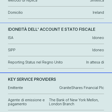
Metodo di replica
Sintetica
Domicilio
Ireland
IDONEITÀ DELL' ACCOUNT E STATO FISCALE
ISA
Idoneo
SIPP
Idoneo
Reporting Status nel Regno Unito
In attesa di
KEY SERVICE PROVIDERS
Emittente
GraniteShares Financial Plc
Agente di emissione e
The Bank of New York Mellon,
pagamento
London Branch