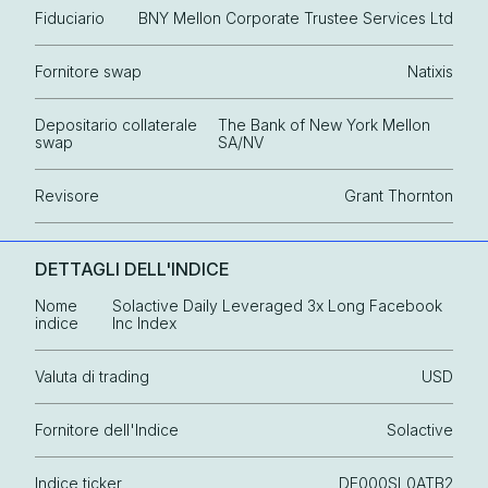
Fiduciario
BNY Mellon Corporate Trustee Services Ltd
Fornitore swap
Natixis
Depositario collaterale
The Bank of New York Mellon
swap
SA/NV
Revisore
Grant Thornton
DETTAGLI DELL'INDICE
Nome
Solactive Daily Leveraged 3x Long Facebook
indice
Inc Index
Valuta di trading
USD
Fornitore dell'Indice
Solactive
Indice ticker
DE000SL0ATB2