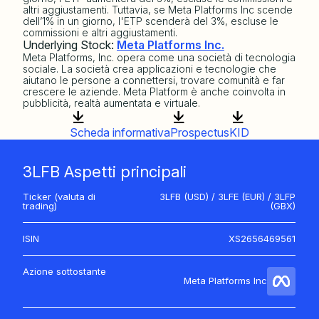
altri aggiustamenti. Tuttavia, se Meta Platforms Inc scende
dell’1% in un giorno, l'ETP scenderà del 3%, escluse le
commissioni e altri aggiustamenti.
Underlying Stock:
Meta Platforms Inc.
Meta Platforms, Inc. opera come una società di tecnologia
sociale. La società crea applicazioni e tecnologie che
aiutano le persone a connettersi, trovare comunità e far
crescere le aziende. Meta Platform è anche coinvolta in
pubblicità, realtà aumentata e virtuale.
Scheda informativa
Prospectus
KID
3LFB Aspetti principali
Ticker (valuta di
3LFB (USD) / 3LFE (EUR) / 3LFP
trading)
(GBX)
ISIN
XS2656469561
Azione sottostante
Meta Platforms Inc