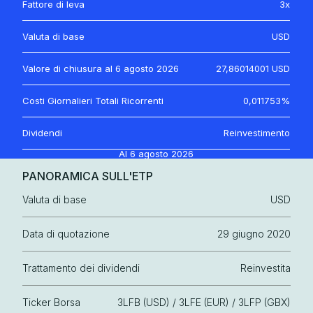
Fattore di leva
3x
Valuta di base
USD
Valore di chiusura al
6 agosto 2026
27,86014001 USD
Costi Giornalieri Totali Ricorrenti
0,011753%
Dividendi
Reinvestimento
Al
6 agosto 2026
PANORAMICA SULL'ETP
Valuta di base
USD
Data di quotazione
29 giugno 2020
Trattamento dei dividendi
Reinvestita
Ticker Borsa
3LFB (USD) / 3LFE (EUR) / 3LFP (GBX)